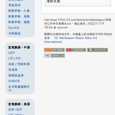
您的足迹:
资金流向
新股申购：A 股
新股申购：美股
/var/www/100w123.com/dokuwiki/data/pages/终极
新股申购：港股
外汇针杆交易模式.txt
· 最后更改: 2022/11/19
StockQ
18:56 由
wyrover
分级基金
除额外注明的地方外，本维基上的内容按下列许可协议
发布：
CC Attribution-Share Alike 4.0
International
宏观数据・中国
GDP
CPI
/
PPI
存款
/
贷款利率
存准率
国债收益率
SHIBOR
东方财富数据中
心
宏观数据・美国
历年 GDP