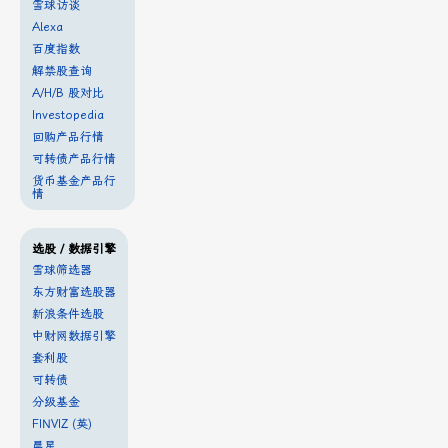
雪球访谈
Alexa
百度指数
解禁股查询
A/H/B 股对比
Investopedia
回购产品行情
可转债产品行情
货币基金产品行
情
选股 / 数据引擎
雪球筛选器
东方财富选股器
新浪条件选股
中财网数据引擎
套利股
可转债
分级基金
FINVIZ (英)
晨星