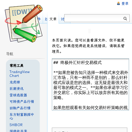
登录
阅读
显示源文件
过去修订
文章
讨论
本页面只读。您可以查看源文件，但不能更
改它。如果您觉得这是系统错误，请联系管
理员。
导航
常用工具
TradingView
Chart
龙虎榜
巨潮资讯
雪球选股器
可转债产品行情
回购产品行情
东方财富数据中
心
SHIBOR
国债收益率