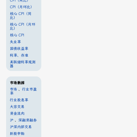
CPI（同比）
CPI（月环比）
核心 CPI（同
比）
核心 CPI（月环
比）
核心 CPI
失业率
国债收益率
利率、存准
美联储利率观测
器
市场数据
市场
、
行业市盈
率
行业股息率
大宗交易
资金流向
沪
、
深融资融券
沪深内部交易
新股申购