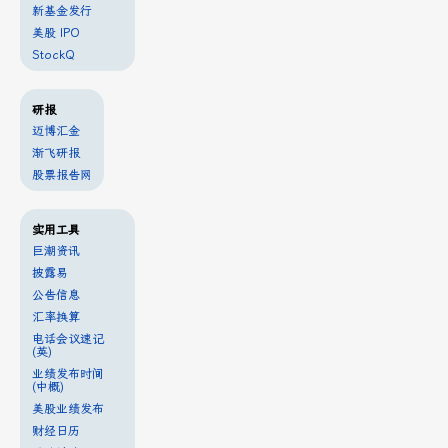
新基金发行
美股 IPO
StockQ
研报
迈博汇金
渐飞研报
股票报告网
实用工具
巨潮资讯
披露易
公告信息
汇率换算
电话会议速记
(英)
业绩发布时间
(中概)
美股业绩发布
财经日历