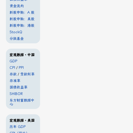
资金流向
新股申购：A 股
新股申购：美股
新股申购：港股
StockQ
分级基金
宏观数据・中国
GDP
CPI
/
PPI
存款
/
贷款利率
存准率
国债收益率
SHIBOR
东方财富数据中
心
宏观数据・美国
历年 GDP