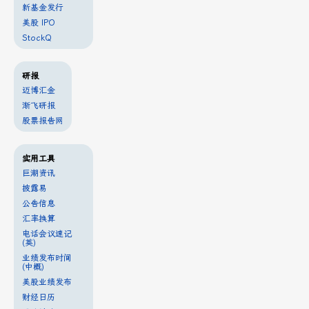
新基金发行
美股 IPO
StockQ
研报
迈博汇金
渐飞研报
股票报告网
实用工具
巨潮资讯
披露易
公告信息
汇率换算
电话会议速记
(英)
业绩发布时间
(中概)
美股业绩发布
财经日历