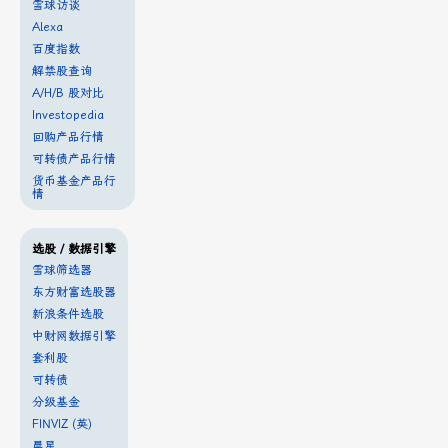
雪球访谈
Alexa
百度指数
解禁股查询
A/H/B 股对比
Investopedia
回购产品行情
可转债产品行情
货币基金产品行
情
选股 / 数据引擎
雪球筛选器
东方财富选股器
新浪条件选股
中财网数据引擎
套利股
可转债
分级基金
FINVIZ (英)
晨星