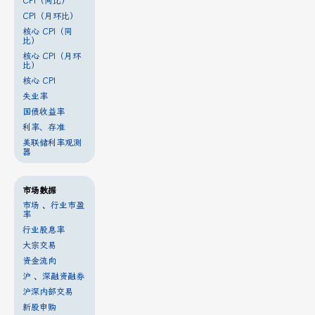
CPI（同比）
CPI（月环比）
核心 CPI（同
比）
核心 CPI（月环
比）
核心 CPI
失业率
国债收益率
利率、存准
美联储利率观测
器
市场数据
市场
、
行业市盈
率
行业股息率
大宗交易
资金流向
沪
、
深融资融券
沪深内部交易
新股申购