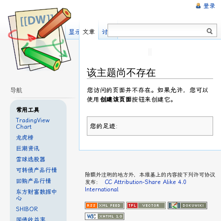
登录
显示源文件
文章
讨论
该主题尚不存在
您访问的页面并不存在。如果允许，您可以
导航
使用
创建该页面
按钮来创建它。
常用工具
TradingView
您的足迹:
Chart
龙虎榜
巨潮资讯
雪球选股器
可转债产品行情
除额外注明的地方外，本维基上的内容按下列许可协议
回购产品行情
发布：
CC Attribution-Share Alike 4.0
International
东方财富数据中
心
SHIBOR
国债收益率