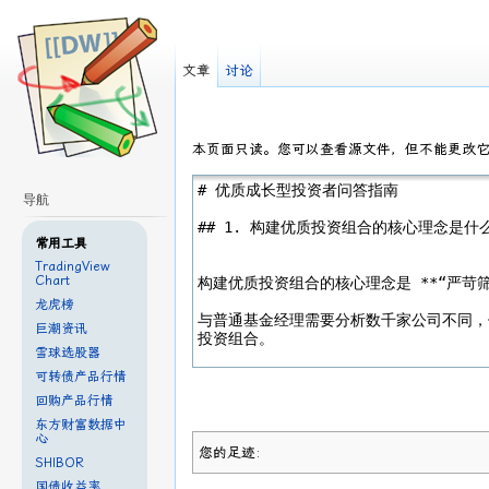
文章
讨论
本页面只读。您可以查看源文件，但不能更改
导航
常用工具
TradingView
Chart
龙虎榜
巨潮资讯
雪球选股器
可转债产品行情
回购产品行情
东方财富数据中
心
您的足迹:
SHIBOR
国债收益率