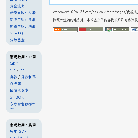
资金流向
/var/www/100w123.com/dokuwiki/data/pages
新股申购：A 股
新股申购：美股
除额外注明的地方外，本维基上的内容按下列许可协议
新股申购：港股
StockQ
分级基金
宏观数据・中国
GDP
CPI
/
PPI
存款
/
贷款利率
存准率
国债收益率
SHIBOR
东方财富数据中
心
宏观数据・美国
历年 GDP