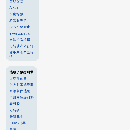
雪球访谈
Alexa
百度指数
解禁股查询
A/H/B 股对比
Investopedia
回购产品行情
可转债产品行情
货币基金产品行
情
选股 / 数据引擎
雪球筛选器
东方财富选股器
新浪条件选股
中财网数据引擎
套利股
可转债
分级基金
FINVIZ (英)
晨星