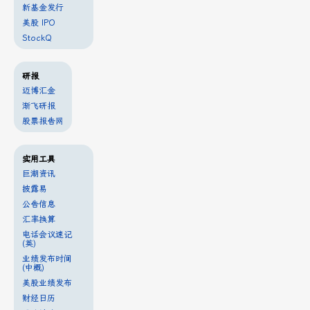
新基金发行
美股 IPO
StockQ
研报
迈博汇金
渐飞研报
股票报告网
实用工具
巨潮资讯
披露易
公告信息
汇率换算
电话会议速记
(英)
业绩发布时间
(中概)
美股业绩发布
财经日历