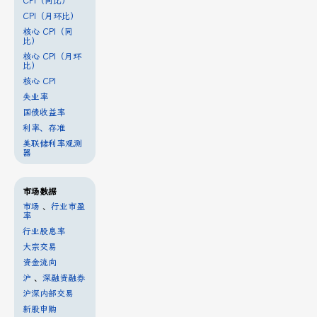
CPI（同比）
CPI（月环比）
核心 CPI（同
比）
核心 CPI（月环
比）
核心 CPI
失业率
国债收益率
利率、存准
美联储利率观测
器
市场数据
市场
、
行业市盈
率
行业股息率
大宗交易
资金流向
沪
、
深融资融券
沪深内部交易
新股申购