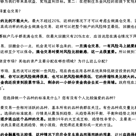
能够为我们带来高收益，实现盈利目标。第二：在控制住本金风险的前提下实现
择重仓交易？
金的比例不能太大，
最大不超过20%，这样的情况下才可以考虑去做满仓交易，
、高成功率的机会去做满仓交易，这样可以把整个账户的风险降至最低，回撤也
赛账户几乎都是满仓交易，但最大回撤只有20%左右，应该说您在满仓情况下
交易，回撤会小一点，机会是可以等出来的，
一旦满仓交易，一有风险马上就要
但这样至少可以保命。
满仓交易时要对风险比较敏感，这一点很重要。
所以做到
期货市场？其他的资产主要分配在哪些领域？为什么这么分配？
的市场，虽然说可以控制一些风险。现在我也在用各种系统来降低期货投资的风
控制，你可以把风险做得很高，也可以把风险做得很低，它的伸缩性是比较大的
资金我还投资到股票市场上，剩余的一小部分资金我会去买一些商铺。
政府现在
”。
，您选择做一个品种的标准是什么？您有没有个人比较偏爱的品种？
主要交易一些相对活跃的品种，基本所有的品种我都在关注。有些品种成交量比
点。选择的标准就是：行情是从震荡到趋势，从趋势再到平衡，平衡和趋势之间
会逐步退出这个品种的交易。
就像09年的大豆或豆粕，趋势性非常小，主要是一
以说我主要还是抓趋势，做小波段，我觉得还是要形成一定的方法。
品的金融属性比较强
，
这种情况下往往会发生商品同涨同跌的现象
，这时
应选择