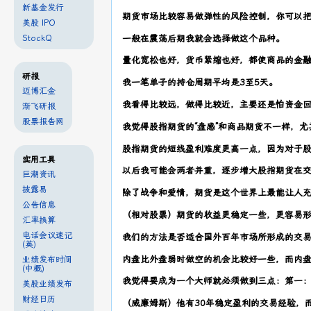
新基金发行
期货市场比较容易做弹性的风险控制，你可以
美股 IPO
StockQ
一般在震荡后期我就会选择做这个品种。
量化宽松也好，货币紧缩也好，都使商品的金
研报
我一笔单子的持仓周期平均是3至5天。
迈博汇金
我看得比较远，做得比较近，主要还是怕资金
渐飞研报
股票报告网
我觉得股指期货的“盘感”和商品期货不一样，
股指期货的短线盈利难度更高一点，因为对于股
实用工具
以后我可能会两者并重，逐步增大股指期货在交
巨潮资讯
披露易
除了战争和爱情，期货是这个世界上最能让人
公告信息
（相对股票）期货的收益更稳定一些，更容易
汇率换算
电话会议速记
我们的方法是否适合国外百年市场所形成的交
(英)
内盘比外盘弱时做空的机会比较好一些，而内
业绩发布时间
(中概)
我觉得要成为一个大师就必须做到三点：第一：
美股业绩发布
财经日历
（威廉姆斯）他有30年稳定盈利的交易经验，