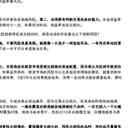
收益率最大化。
因为毕竟存在极端风险。
第二，必须要有判断交易机会的能力。
本金收益率
会相对小一点，如果成功的话，收益率也会比较大。
风险控制得还是比较好的，请您说说如何在重仓之下控制风险？
跑，不管风险是真是假。就要像一只兔子一样竖起耳朵，一有风吹草动赶紧
了这一步才可以考虑满仓交易。
险。
目前我会在期货市场里做比较高的资金配置，因为我认为这两年期货的
。
如果运作得好，期货市场的风险可以比其他投资领域还要低，就看你如何
主推消费，3至5年以后消费就会起来，消费一启动商业就会跟着起来，那时
较低，不适合我去进出操作，因为它滑点比较大，但是我会阶段性地选择，
相互转换的，
一般在震荡后期我就会选择做这个品种，一旦它进入一个大幅
种震荡行情，我参与地非常少，然而2010年后期像豆油、白糖我就参与得
趋势性比较强的，震荡幅度比较大的，风险比较低的品种，同时应尽量避免