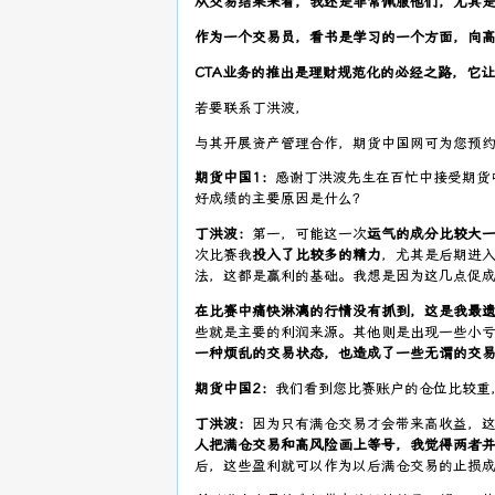
从交易结果来看，我还是非常佩服他们，尤其
作为一个交易员，看书是学习的一个方面，向
CTA
业务的推出是理财规范化的必经之路，它让
若要联系丁洪波，
与其开展资产管理合作，期货中国网可为您预约，联系
期货中国1：
感谢丁洪波先生在百忙中接受期货中
好成绩的主要原因是什么？
丁洪波：
第一，可能这一次
运气的成分比较大
次比赛我
投入了比较多的精力
，尤其是后期进入
法，这都是赢利的基础。我想是因为这几点促
在比赛中痛快淋漓的行情没有抓到，这是我最
些就是主要的利润来源。其他则是出现一些小
一种烦乱的交易状态，也造成了一些无谓的交
期货中国2：
我们看到您比赛账户的仓位比较重
丁洪波：
因为只有满仓交易才会带来高收益，
人把满仓交易和高风险画上等号，我觉得两者
后，这些盈利就可以作为以后满仓交易的止损