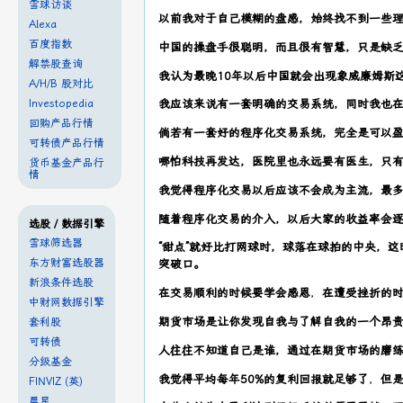
雪球访谈
以前我对于自己模糊的盘感，始终找不到一些
Alexa
百度指数
中国的操盘手很聪明，而且很有智慧，只是缺
解禁股查询
我认为最晚10年以后中国就会出现象威廉姆斯
A/H/B 股对比
Investopedia
我应该来说有一套明确的交易系统，同时我也
回购产品行情
倘若有一套好的程序化交易系统，完全是可以
可转债产品行情
哪怕科技再发达，医院里也永远要有医生，只
货币基金产品行
情
我觉得程序化交易以后应该不会成为主流，最
随着程序化交易的介入，以后大家的收益率会
选股 / 数据引擎
雪球筛选器
“甜点”就好比打网球时，球落在球拍的中央，
东方财富选股器
突破口。
新浪条件选股
在交易顺利的时候要学会感恩
，
在遭受挫折的
中财网数据引擎
期货市场是让你发现自我与了解自我的一个昂
套利股
可转债
人往往不知道自己是谁，通过在期货市场的磨
分级基金
我觉得平均每年50%的复利回报就足够了
，
但是
FINVIZ (英)
晨星