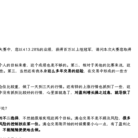
大赛中，您以413.28%的业绩，获得百万以上组冠军，请问本次大赛您取得
个人的目标来看，这个成绩也是不够的。第二，相对于其他的比赛来说，这
一些。第三，当然还有我本身
这么多年交易的经验
，在交易中形成的一些方
仓位比较重，做了一天到三天的行情。还有锌的上涨行情也抓到了一些，这
中没有抓到比较好的行情，心里面就急了，
对盈利增长操之过急，就导致了
好处？
的不二选择
，不然就很难实现这两个目标。满仓交易不是不顾及风险，
很多
风险的控制放在第一位
。满仓交易刚开始的时候需要小心一点，有了盈利之
，不能随随便便地去做。