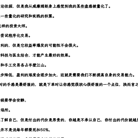
理论依据，但是我从威廉姆斯身上感觉到我的某些盘感被量化了。
乏一些量化的研究和实践的积累。
这样的投资大师。
在尝试程序化交易。
盈利的，但是它收益率爆发的可能性不会很大。
有科技与医生结合，才能产生最好的效果。
多和手工交易各占半壁江山。
逐步降低，盈利的难度会逐步加大，这就更需要我们不断提高自身的交易能力。
这时的手感是最舒服的，就是下单时让你感觉很放心很舒服的一个点位，换而言
时候要学会安静
。
贵场所。
练了解自己，但是付出的代价是昂贵的，你越是不承认自己，你付出的代价就越
并不是说每年都要死扣50%
。