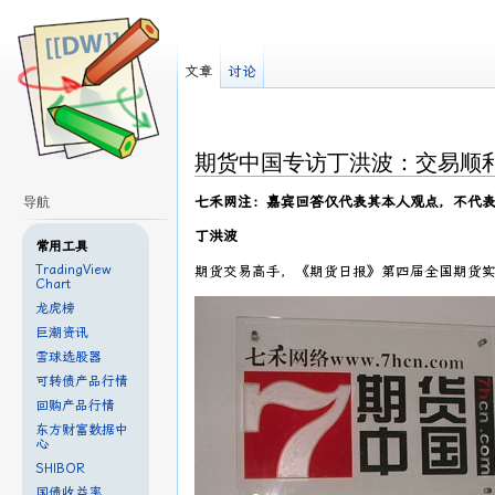
文章
讨论
期货中国专访丁洪波：交易顺
七禾网注：嘉宾回答仅代表其本人观点，不代
导航
丁洪波
常用工具
TradingView
期货交易高手，《期货日报》第四届全国期货实
Chart
龙虎榜
巨潮资讯
雪球选股器
可转债产品行情
回购产品行情
东方财富数据中
心
SHIBOR
国债收益率