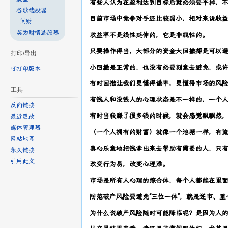
有些人认为在盈利达到目标后就必须要平掉，
谷歌选股器
目前市场中竞争对手还比较弱小，相对来说收
i 问财
英为财情选股器
收益率不是线性延伸的，它是非线性的。
只要操作得当，大部分的资金大回撤都是可以
打印/导出
小回撤是正常的，也没有必要刻意去避免，或
可打印版本
有时回撤让我们更懂得谦卑，更懂得市场的风
工具
有钱人和没钱人的心理状态是不一样的，一个
反向链接
有时当我赚了很多钱的时候，就会感觉飘飘然
最近更改
媒体管理器
（一个人拥有的财富）就像一个池塘一样，有
网站地图
真心乐意地把钱拿出来去帮助有需要的人，只
永久链接
引用此文
改变行为易，改变心理难。
市场是所有人心理的综合体，每个人都能在里
防范破产风险要避免“三位一体”，就是逆市、重
为什么说破产风险随时可能降临呢？是因为人