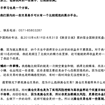
是浙江，包括杭州的一些高手，让我很钦佩。
高手学习也是一个方面。
我们国内的一些交易高手可以有一个比较规范的展示平台。
电话：0571-85803287
国网的专访，在2010年4月19日-8月31日《期货日报》第四届全国期货实盘
一些
，因为就比赛而言，四个月当中获得百分之四百的收益并不算很高。对于我
前10名的时候，我还是倾注了比较大的精力在里面，这可能就使得收益更好
成了我这个成绩。
遗憾的一件事情。
我感触比较深的就是一次做空黄金和铜，抓得比较精准，而且
亏小赚，也出现过一些差错，这些差错主要还是由于心态原因造成的。因为过程
易
，这在交易时我也是明确感觉到的，有时一段时间会无法控制自己。
，通常情况下都是满仓交易的，您为什么选择满仓交易？满仓交易能带来什么
这是根本的原因。同时
满仓交易也是为了实现风险控制与高收益率这个双重目标
并不相等
。而恰恰相反，
因为是满仓交易，所以你更加要顾及风险，更要把本金
成本，去做下一步的动作，这样可能会更好一些。所以说
满仓交易也有一些原则