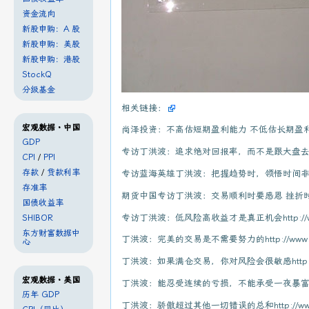
资金流向
新股申购：A 股
新股申购：美股
新股申购：港股
StockQ
分级基金
相关链接：
宏观数据・中国
尚泽投资：不高估短期盈利能力 不低估长期盈利能力http://
GDP
专访丁洪波：追求绝对回报率，而不是跟大盘去比http://ww
CPI
/
PPI
存款
/
贷款利率
专访蓝海英雄丁洪波：把握趋势时，领悟时间非常重要http:/
存准率
期货中国专访丁洪波：交易顺利时要感恩 挫折时要安静http:/
国债收益率
专访丁洪波：低风险高收益才是真正机会http://www.7hc
SHIBOR
东方财富数据中
丁洪波：完美的交易是不需要努力的http://www.7hcn.c
心
丁洪波：如果满仓交易，你对风险会很敏感http://www.7h
宏观数据・美国
丁洪波：能忍受连续的亏损，不能承受一夜暴富http://www
历年 GDP
丁洪波：骄傲超过其他一切错误的总和http://www.7hcn