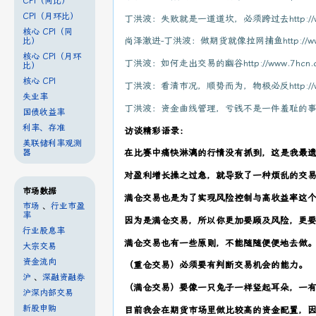
CPI（同比）
CPI（月环比）
丁洪波：失败就是一道道坎，必须跨过去http://www.7hc
核心 CPI（同
尚泽激进-丁洪波：做期货就像拉网捕鱼http://www.7hcn
比）
核心 CPI（月环
丁洪波：如何走出交易的幽谷http://www.7hcn.com/a
比）
核心 CPI
丁洪波：看清市况，顺势而为，物极必反http://www.7hc
失业率
丁洪波：资金曲线管理，亏钱不是一件羞耻的事情http://ww
国债收益率
利率、存准
访谈精彩语录：
美联储利率观测
器
在比赛中痛快淋漓的行情没有抓到，这是我最
对盈利增长操之过急，就导致了一种烦乱的交
市场数据
满仓交易也是为了实现风险控制与高收益率这
市场
、
行业市盈
率
因为是满仓交易，所以你更加要顾及风险，更
行业股息率
满仓交易也有一些原则，不能随随便便地去做
大宗交易
资金流向
（重仓交易）必须要有判断交易机会的能力。
沪
、
深融资融券
（满仓交易）要像一只兔子一样竖起耳朵，一
沪深内部交易
新股申购
目前我会在期货市场里做比较高的资金配置，