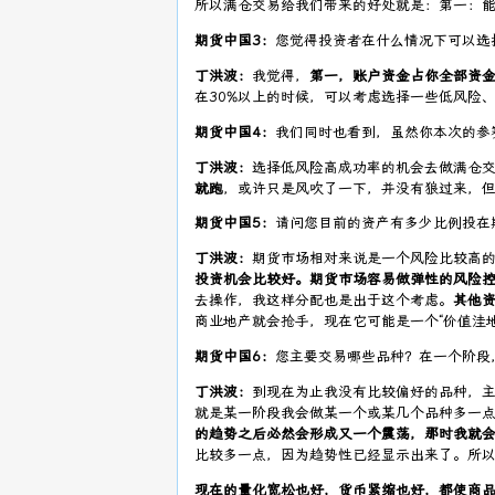
所以满仓交易给我们带来的好处就是：第一：
期货中国3：
您觉得投资者在什么情况下可以选
丁洪波：
我觉得，
第一，账户资金占你全部资
在30%以上的时候，可以考虑选择一些低风险
期货中国4：
我们同时也看到，虽然你本次的参
丁洪波：
选择低风险高成功率的机会去做满仓
就跑
，或许只是风吹了一下，并没有狼过来，
期货中国5：
请问您目前的资产有多少比例投在
丁洪波：
期货市场相对来说是一个风险比较高
投资机会比较好。期货市场容易做弹性的风险
去操作，我这样分配也是出于这个考虑。
其他
商业地产就会抢手，现在它可能是一个“价值洼地
期货中国6：
您主要交易哪些品种？在一个阶段
丁洪波：
到现在为止我没有比较偏好的品种，
就是某一阶段我会做某一个或某几个品种多一
的趋势之后必然会形成又一个震荡，那时我就
比较多一点，因为趋势性已经显示出来了。所
现在的量化宽松也好，货币紧缩也好，都使商