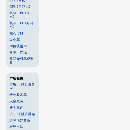
CPI（同比）
CPI（月环比）
核心 CPI（同
比）
核心 CPI（月环
比）
核心 CPI
失业率
国债收益率
利率、存准
美联储利率观测
器
市场数据
市场
、
行业市盈
率
行业股息率
大宗交易
资金流向
沪
、
深融资融券
沪深内部交易
新股申购