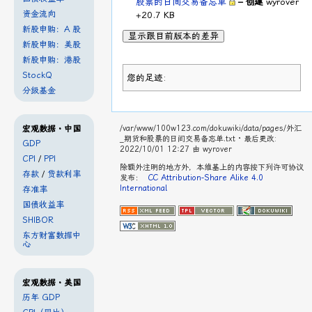
股票的日间交易备忘单
– 创建
wyrover
资金流向
+20.7 KB
新股申购：A 股
显示跟目前版本的差异
新股申购：美股
新股申购：港股
StockQ
您的足迹:
分级基金
宏观数据・中国
/var/www/100w123.com/dokuwiki/data/pages/外汇
_期货和股票的日间交易备忘单.txt
· 最后更改:
GDP
2022/10/01 12:27 由
wyrover
CPI
/
PPI
除额外注明的地方外，本维基上的内容按下列许可协议
存款
/
贷款利率
发布：
CC Attribution-Share Alike 4.0
International
存准率
国债收益率
SHIBOR
东方财富数据中
心
宏观数据・美国
历年 GDP