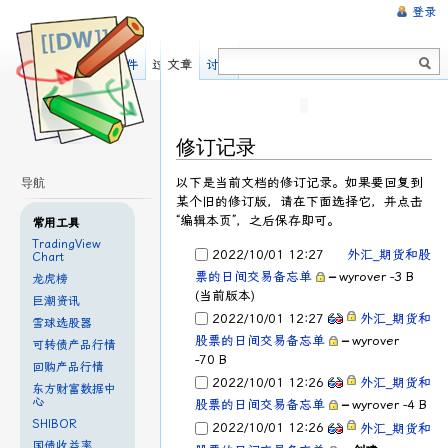
登录
阅读
显示源文件
过去修订
文章
讨论
修订记录
以下是当前文档的修订记录。如果要回复到
导航
某个旧的修订版，请在下面选择它，并点击
“编辑本页”，之后保存即可。
常用工具
TradingView
2022/10/01 12:27
外汇_期货和股
Chart
票的日间交易备忘单
–
wyrover
-3 B
龙虎榜
(当前版本)
巨潮资讯
2022/10/01 12:27
外汇_期货和
雪球选股器
股票的日间交易备忘单
–
wyrover
可转债产品行情
-70 B
回购产品行情
2022/10/01 12:26
外汇_期货和
东方财富数据中
心
股票的日间交易备忘单
–
wyrover
-4 B
SHIBOR
2022/10/01 12:26
外汇_期货和
国债收益率