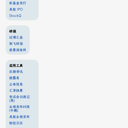
新基金发行
美股 IPO
StockQ
研报
迈博汇金
渐飞研报
股票报告网
实用工具
巨潮资讯
披露易
公告信息
汇率换算
电话会议速记
(英)
业绩发布时间
(中概)
美股业绩发布
财经日历