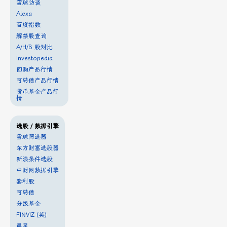
雪球访谈
Alexa
百度指数
解禁股查询
A/H/B 股对比
Investopedia
回购产品行情
可转债产品行情
货币基金产品行
情
选股 / 数据引擎
雪球筛选器
东方财富选股器
新浪条件选股
中财网数据引擎
套利股
可转债
分级基金
FINVIZ (英)
晨星