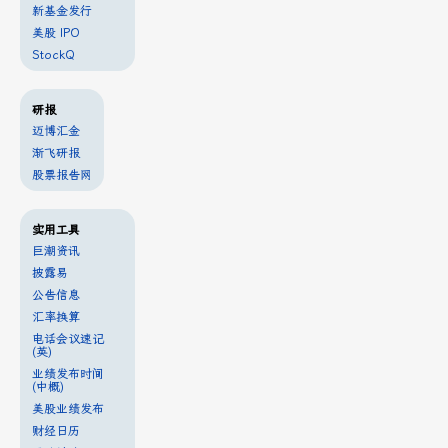
新基金发行
美股 IPO
StockQ
研报
迈博汇金
渐飞研报
股票报告网
实用工具
巨潮资讯
披露易
公告信息
汇率换算
电话会议速记
(英)
业绩发布时间
(中概)
美股业绩发布
财经日历