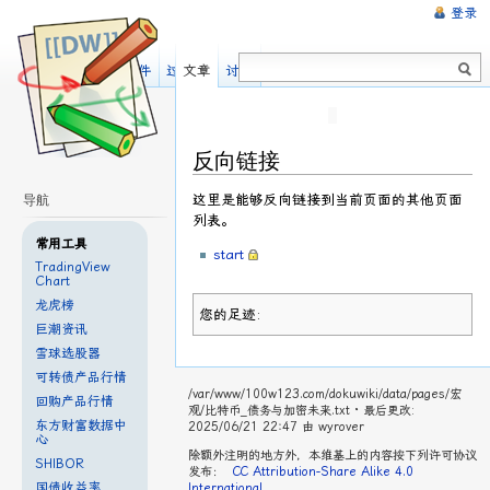
登录
阅读
显示源文件
过去修订
文章
讨论
反向链接
这里是能够反向链接到当前页面的其他页面
导航
列表。
常用工具
start
TradingView
Chart
龙虎榜
您的足迹:
巨潮资讯
雪球选股器
可转债产品行情
/var/www/100w123.com/dokuwiki/data/pages/宏
回购产品行情
观/比特币_债务与加密未来.txt
· 最后更改:
东方财富数据中
2025/06/21 22:47 由
wyrover
心
除额外注明的地方外，本维基上的内容按下列许可协议
SHIBOR
发布：
CC Attribution-Share Alike 4.0
国债收益率
International