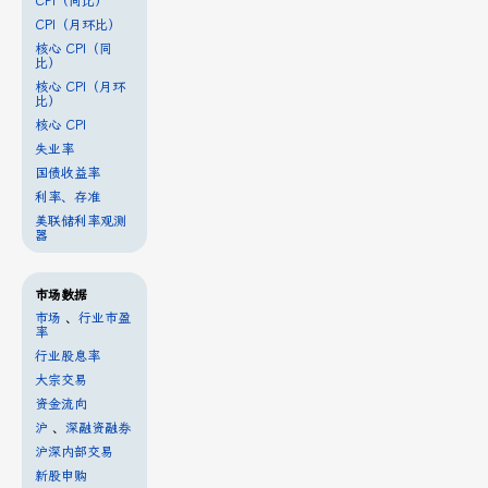
CPI（同比）
CPI（月环比）
核心 CPI（同
比）
核心 CPI（月环
比）
核心 CPI
失业率
国债收益率
利率、存准
美联储利率观测
器
市场数据
市场
、
行业市盈
率
行业股息率
大宗交易
资金流向
沪
、
深融资融券
沪深内部交易
新股申购