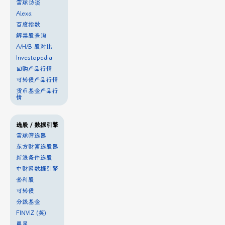
雪球访谈
Alexa
百度指数
解禁股查询
A/H/B 股对比
Investopedia
回购产品行情
可转债产品行情
货币基金产品行
情
选股 / 数据引擎
雪球筛选器
东方财富选股器
新浪条件选股
中财网数据引擎
套利股
可转债
分级基金
FINVIZ (英)
晨星