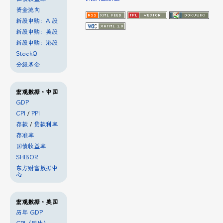
资金流向
新股申购：A 股
新股申购：美股
新股申购：港股
StockQ
分级基金
宏观数据・中国
GDP
CPI
/
PPI
存款
/
贷款利率
存准率
国债收益率
SHIBOR
东方财富数据中
心
宏观数据・美国
历年 GDP