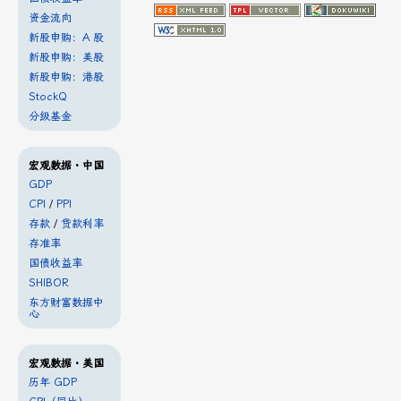
资金流向
新股申购：A 股
新股申购：美股
新股申购：港股
StockQ
分级基金
宏观数据・中国
GDP
CPI
/
PPI
存款
/
贷款利率
存准率
国债收益率
SHIBOR
东方财富数据中
心
宏观数据・美国
历年 GDP