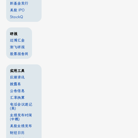
新基金发行
美股 IPO
StockQ
研报
迈博汇金
渐飞研报
股票报告网
实用工具
巨潮资讯
披露易
公告信息
汇率换算
电话会议速记
(英)
业绩发布时间
(中概)
美股业绩发布
财经日历