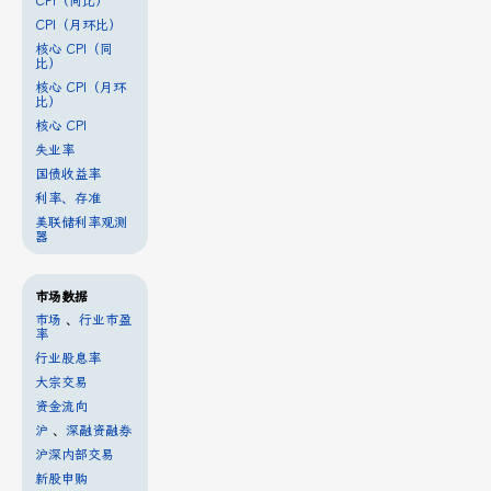
CPI（同比）
CPI（月环比）
核心 CPI（同
比）
核心 CPI（月环
比）
核心 CPI
失业率
国债收益率
利率、存准
美联储利率观测
器
市场数据
市场
、
行业市盈
率
行业股息率
大宗交易
资金流向
沪
、
深融资融券
沪深内部交易
新股申购