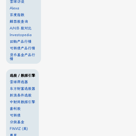
雪球访谈
Alexa
百度指数
解禁股查询
A/H/B 股对比
Investopedia
回购产品行情
可转债产品行情
货币基金产品行
情
选股 / 数据引擎
雪球筛选器
东方财富选股器
新浪条件选股
中财网数据引擎
套利股
可转债
分级基金
FINVIZ (英)
晨星