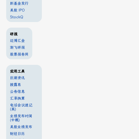
新基金发行
美股 IPO
StockQ
研报
迈博汇金
渐飞研报
股票报告网
实用工具
巨潮资讯
披露易
公告信息
汇率换算
电话会议速记
(英)
业绩发布时间
(中概)
美股业绩发布
财经日历