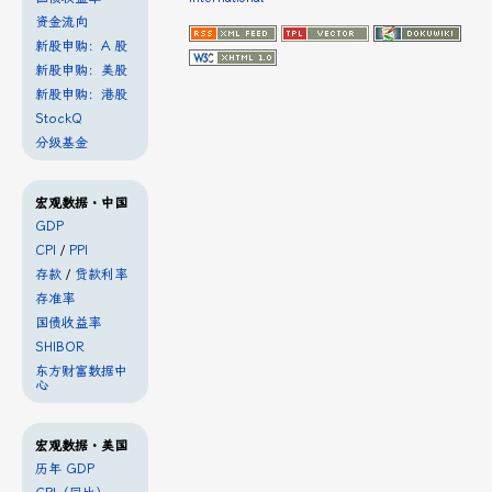
资金流向
新股申购：A 股
新股申购：美股
新股申购：港股
StockQ
分级基金
宏观数据・中国
GDP
CPI
/
PPI
存款
/
贷款利率
存准率
国债收益率
SHIBOR
东方财富数据中
心
宏观数据・美国
历年 GDP