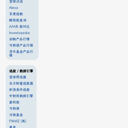
雪球访谈
Alexa
百度指数
解禁股查询
A/H/B 股对比
Investopedia
回购产品行情
可转债产品行情
货币基金产品行
情
选股 / 数据引擎
雪球筛选器
东方财富选股器
新浪条件选股
中财网数据引擎
套利股
可转债
分级基金
FINVIZ (英)
晨星