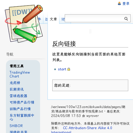
登录
阅读
显示源文件
过去修订
文章
讨论
反向链接
这里是能够反向链接到当前页面的其他页面
导航
列表。
常用工具
start
TradingView
Chart
龙虎榜
您的足迹:
巨潮资讯
雪球选股器
可转债产品行情
/var/www/100w123.com/dokuwiki/data/pages/期
回购产品行情
货/商品期货与股市的季节性规律.txt
· 最后更改:
东方财富数据中
2024/05/08 17:53 由
wyrover
心
除额外注明的地方外，本维基上的内容按下列许可协议
SHIBOR
发布：
CC Attribution-Share Alike 4.0
国债收益率
International