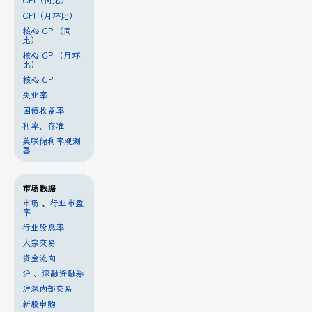
CPI（同比）
CPI（月环比）
核心 CPI（同
比）
核心 CPI（月环
比）
核心 CPI
失业率
国债收益率
利率、存准
美联储利率观测
器
市场数据
市场
、
行业市盈
率
行业股息率
大宗交易
资金流向
沪
、
深融资融券
沪深内部交易
新股申购