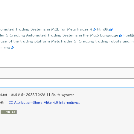
tomated Trading Systems in MQL for MetaTrader 4
html版
der 5 Creating Automated Trading Systems in the Mql5 Language
html
 of the trading platform MetaTrader 5: Creating trading robots and in
amming
4.txt
· 最后更改: 2022/10/26 11:34 由
wyrover
发布：
CC Attribution-Share Alike 4.0 International