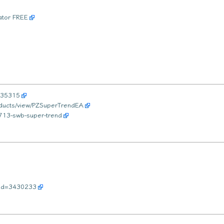
ator FREE
t/35315
oducts/view/PZSuperTrendEA
2713-swb-super-trend
p?id=3430233