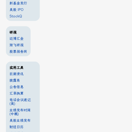
新基金发行
美股 IPO
StockQ
研报
迈博汇金
渐飞研报
股票报告网
实用工具
巨潮资讯
披露易
公告信息
汇率换算
电话会议速记
(英)
业绩发布时间
(中概)
美股业绩发布
财经日历