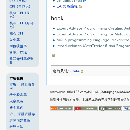
CPI（同比）
Jimdandy1958
EA 交易编程
CPI（月环比）
核心 CPI（同
比）
book
核心 CPI（月环
比）
Expert Advisor Programming Creating Au
核心 CPI
Expert Advisor Programming for Metatra
失业率
MQL5 programming language: Advanced use
Introduction to MetaTrader 5 and Progr
国债收益率
利率、存准
美联储利率观测
器
您的足迹:
•
mt4
市场数据
市场
、
行业市盈
率
/var/www/100w123.com/dokuwiki/data/pages/mt4/mt
行业股息率
除额外注明的地方外，本维基上的内容按下列许可协议
大宗交易
资金流向
沪
、
深融资融券
沪深内部交易
新股申购