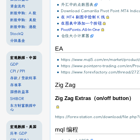
外汇中的点数图表
资金流向
Download Camarilla Pivot Point MT4 Indic
新股申购：A 股
在 MT4 副图中绘制 K 线
新股申购：美股
在图表中添加一个按钮
新股申购：港股
PivotPoints.All-In-One
StockQ
仓位大小计算器
分级基金
EA
宏观数据・中国
https://www.mql5.com/en/market/produc
GDP
https://www.pointzero-trading.com/en/Pr
CPI
/
PPI
https://www.forexfactory.com/thread/27
存款
/
贷款利率
Zig Zag
存准率
国债收益率
Zig Zag Extras（on/off button）
SHIBOR
东方财富数据中
心
https://forex-station.com/download/file.ph
宏观数据・美国
mql 编程
历年 GDP