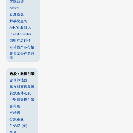
雪球访谈
Alexa
百度指数
解禁股查询
A/H/B 股对比
Investopedia
回购产品行情
可转债产品行情
货币基金产品行
情
选股 / 数据引擎
雪球筛选器
东方财富选股器
新浪条件选股
中财网数据引擎
套利股
可转债
分级基金
FINVIZ (英)
晨星