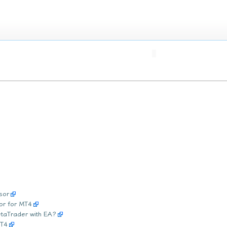
sor
or for MT4
etaTrader with EA?
MT4