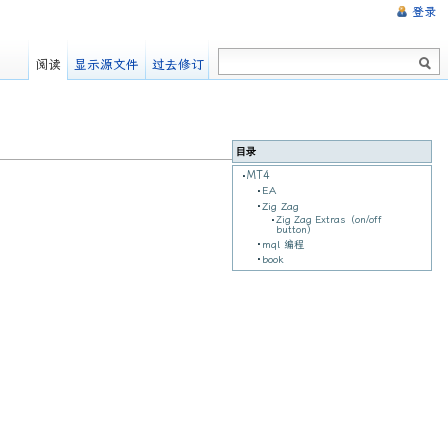
登录
阅读
显示源文件
过去修订
目录
MT4
EA
Zig Zag
Zig Zag Extras（on/off
button）
mql 编程
book