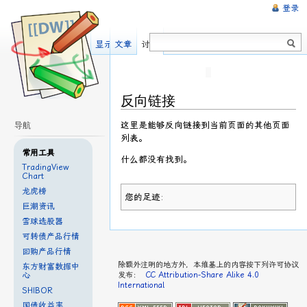
登录
显示源文件
文章
讨论
反向链接
这里是能够反向链接到当前页面的其他页面
导航
列表。
常用工具
什么都没有找到。
TradingView
Chart
龙虎榜
您的足迹:
巨潮资讯
雪球选股器
可转债产品行情
回购产品行情
除额外注明的地方外，本维基上的内容按下列许可协议
东方财富数据中
心
发布：
CC Attribution-Share Alike 4.0
International
SHIBOR
国债收益率