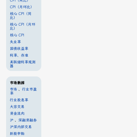
CPI（同比）
CPI（月环比）
核心 CPI（同
比）
核心 CPI（月环
比）
核心 CPI
失业率
国债收益率
利率、存准
美联储利率观测
器
市场数据
市场
、
行业市盈
率
行业股息率
大宗交易
资金流向
沪
、
深融资融券
沪深内部交易
新股申购