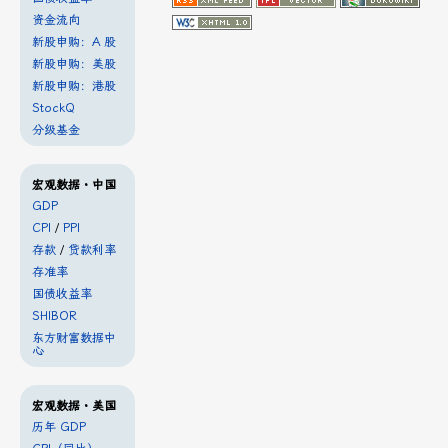
资金流向
新股申购：A 股
新股申购：美股
新股申购：港股
StockQ
分级基金
宏观数据・中国
GDP
CPI
/
PPI
存款
/
贷款利率
存准率
国债收益率
SHIBOR
东方财富数据中
心
宏观数据・美国
历年 GDP