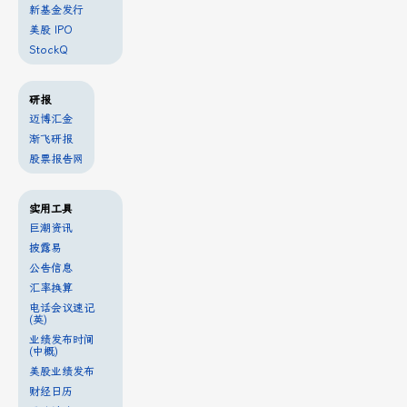
新基金发行
美股 IPO
StockQ
研报
迈博汇金
渐飞研报
股票报告网
实用工具
巨潮资讯
披露易
公告信息
汇率换算
电话会议速记
(英)
业绩发布时间
(中概)
美股业绩发布
财经日历