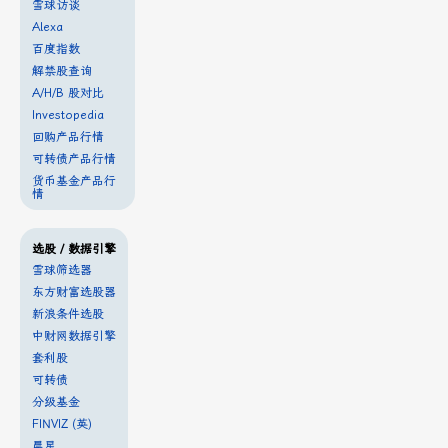
雪球访谈
Alexa
百度指数
解禁股查询
A/H/B 股对比
Investopedia
回购产品行情
可转债产品行情
货币基金产品行
情
选股 / 数据引擎
雪球筛选器
东方财富选股器
新浪条件选股
中财网数据引擎
套利股
可转债
分级基金
FINVIZ (英)
晨星