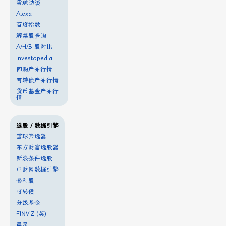
雪球访谈
Alexa
百度指数
解禁股查询
A/H/B 股对比
Investopedia
回购产品行情
可转债产品行情
货币基金产品行
情
选股 / 数据引擎
雪球筛选器
东方财富选股器
新浪条件选股
中财网数据引擎
套利股
可转债
分级基金
FINVIZ (英)
晨星