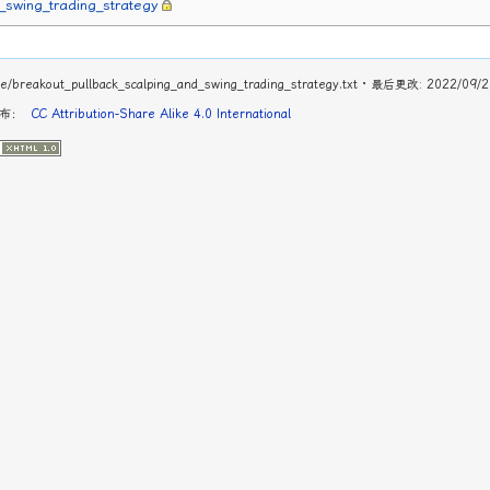
_swing_trading_strategy
/breakout_pullback_scalping_and_swing_trading_strategy.txt
· 最后更改: 2022/09/2
发布：
CC Attribution-Share Alike 4.0 International