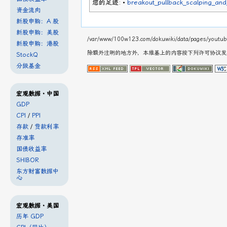
您的足迹:
•
breakout_pullback_scalping_and
资金流向
新股申购：A 股
新股申购：美股
/var/www/100w123.com/dokuwiki/data/pages/youtube
新股申购：港股
除额外注明的地方外，本维基上的内容按下列许可协议
StockQ
分级基金
宏观数据・中国
GDP
CPI
/
PPI
存款
/
贷款利率
存准率
国债收益率
SHIBOR
东方财富数据中
心
宏观数据・美国
历年 GDP