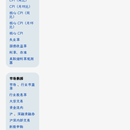
CPI（同比）
CPI（月环比）
核心 CPI（同
比）
核心 CPI（月环
比）
核心 CPI
失业率
国债收益率
利率、存准
美联储利率观测
器
市场数据
市场
、
行业市盈
率
行业股息率
大宗交易
资金流向
沪
、
深融资融券
沪深内部交易
新股申购