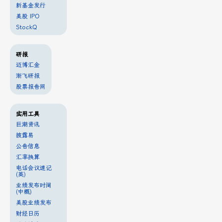
新基金发行
美股 IPO
StockQ
研报
迈博汇金
渐飞研报
股票报告网
实用工具
巨潮资讯
披露易
公告信息
汇率换算
电话会议速记
(英)
业绩发布时间
(中概)
美股业绩发布
财经日历