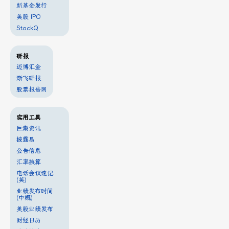
新基金发行
美股 IPO
StockQ
研报
迈博汇金
渐飞研报
股票报告网
实用工具
巨潮资讯
披露易
公告信息
汇率换算
电话会议速记
(英)
业绩发布时间
(中概)
美股业绩发布
财经日历