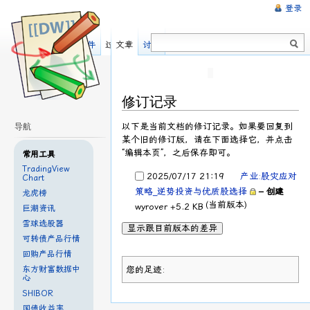
登录
阅读
显示源文件
过去修订
文章
讨论
修订记录
以下是当前文档的修订记录。如果要回复到
导航
某个旧的修订版，请在下面选择它，并点击
“编辑本页”，之后保存即可。
常用工具
TradingView
2025/07/17 21:19
产业:股灾应对
Chart
策略_逆势投资与优质股选择
– 创建
龙虎榜
(当前版本)
wyrover
+5.2 KB
巨潮资讯
雪球选股器
显示跟目前版本的差异
可转债产品行情
回购产品行情
东方财富数据中
您的足迹:
心
SHIBOR
国债收益率