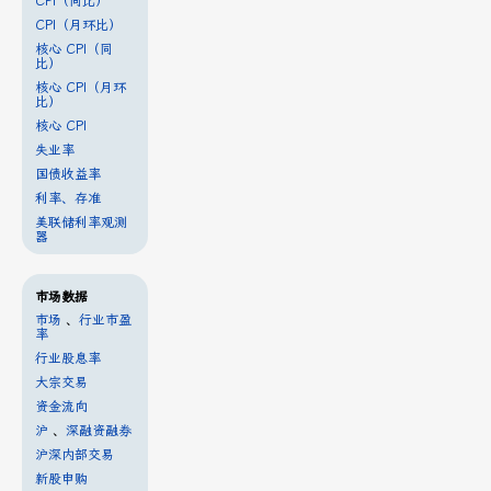
CPI（同比）
CPI（月环比）
核心 CPI（同
比）
核心 CPI（月环
比）
核心 CPI
失业率
国债收益率
利率、存准
美联储利率观测
器
市场数据
市场
、
行业市盈
率
行业股息率
大宗交易
资金流向
沪
、
深融资融券
沪深内部交易
新股申购