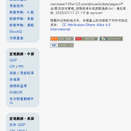
/var/www/100w123.com/dokuwiki/data/pages/产
资金流向
业/股灾应对策略_逆势投资与优质股选择.txt
· 最后更
新股申购：A 股
改: 2025/07/17 21:19 由
wyrover
新股申购：美股
除额外注明的地方外，本维基上的内容按下列许可协议
新股申购：港股
发布：
CC Attribution-Share Alike 4.0
International
StockQ
分级基金
宏观数据・中国
GDP
CPI
/
PPI
存款
/
贷款利率
存准率
国债收益率
SHIBOR
东方财富数据中
心
宏观数据・美国
历年 GDP