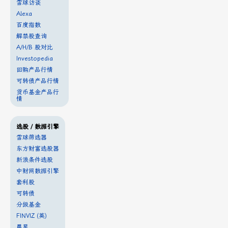
雪球访谈
Alexa
百度指数
解禁股查询
A/H/B 股对比
Investopedia
回购产品行情
可转债产品行情
货币基金产品行
情
选股 / 数据引擎
雪球筛选器
东方财富选股器
新浪条件选股
中财网数据引擎
套利股
可转债
分级基金
FINVIZ (英)
晨星