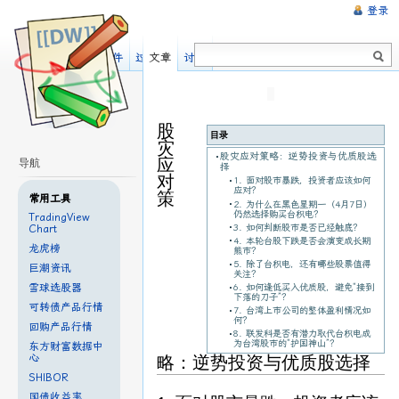
登录
阅读
显示源文件
过去修订
文章
讨论
股
目录
灾
股灾应对策略：逆势投资与优质股选
应
导航
择
对
1. 面对股市暴跌，投资者应该如何
应对？
策
常用工具
2. 为什么在黑色星期一（4月7日）
仍然选择购买台积电？
TradingView
3. 如何判断股市是否已经触底？
Chart
4. 本轮台股下跌是否会演变成长期
龙虎榜
熊市？
5. 除了台积电，还有哪些股票值得
巨潮资讯
关注？
雪球选股器
6. 如何逢低买入优质股，避免“接到
下落的刀子”？
可转债产品行情
7. 台湾上市公司的整体盈利情况如
何？
回购产品行情
8. 联发科是否有潜力取代台积电成
为台湾股市的“护国神山”？
东方财富数据中
心
略：逆势投资与优质股选择
SHIBOR
国债收益率