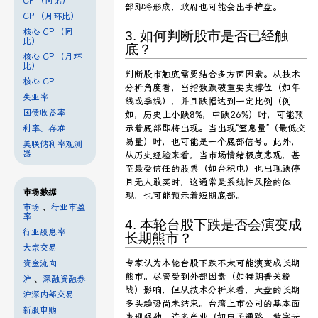
CPI（同比）
部即将形成，政府也可能会出手护盘。
CPI（月环比）
核心 CPI（同
3. 如何判断股市是否已经触
比）
底？
核心 CPI（月环
比）
判断股市触底需要结合多方面因素。从技术
核心 CPI
分析角度看，当指数跌破重要支撑位（如年
失业率
线或季线），并且跌幅达到一定比例（例
国债收益率
如，历史上小跌8%，中跌26%）时，可能预
示着底部即将出现。当出现“窒息量”（最低交
利率、存准
易量）时，也可能是一个底部信号。此外，
美联储利率观测
器
从历史经验来看，当市场情绪极度悲观，甚
至最受信任的股票（如台积电）也出现跌停
且无人敢买时，这通常是系统性风险的体
市场数据
现，也可能预示着短期底部。
市场
、
行业市盈
率
4. 本轮台股下跌是否会演变成
行业股息率
长期熊市？
大宗交易
专家认为本轮台股下跌不太可能演变成长期
资金流向
熊市。尽管受到外部因素（如特朗普关税
沪
、
深融资融券
战）影响，但从技术分析来看，大盘的长期
沪深内部交易
多头趋势尚未结束。台湾上市公司的基本面
新股申购
表现强劲，许多产业（如电子通路、数字云