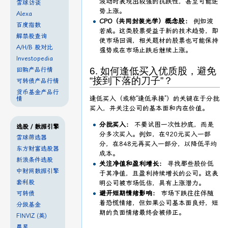
波动时表现出较强的抗跌性，甚至可能逆
雪球访谈
势上涨。
Alexa
CPO（共同封装光学）概念股：
例如波
百度指数
若威。这类股票受益于新的技术趋势，即
解禁股查询
使市场回调，相关题材的股票也可能保持
A/H/B 股对比
强势或在市场止跌后继续上涨。
Investopedia
6. 如何逢低买入优质股，避免
回购产品行情
“接到下落的刀子”？
可转债产品行情
货币基金产品行
逢低买入（或称“逢低承接”）的关键在于分批
情
买入，并关注公司的基本面和内在价值。
分批买入：
不要试图一次性抄底，而是
选股 / 数据引擎
分多次买入。例如，在920元买入一部
雪球筛选器
分，在848元再买入一部分，以降低平均
东方财富选股器
成本。
新浪条件选股
关注净值和盈利增长：
寻找那些股价低
中财网数据引擎
于其净值，且盈利持续增长的公司。这表
套利股
明公司被市场低估，具有上涨潜力。
避开短期情绪影响：
市场下跌往往伴随
可转债
着恐慌情绪，但如果公司基本面良好，短
分级基金
期的负面情绪最终会被修正。
FINVIZ (英)
晨星