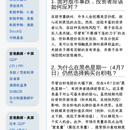
1. 面对股市暴跌，投资者应该
资金流向
如何应对？
新股申购：A 股
在股市暴跌时，许多人会犹豫是否抄底，担
新股申购：美股
心买到更低的点位。然而，经验丰富的投资
新股申购：港股
者认为，在这种系统性风险下，敢于在低点
StockQ
买入是关键。尽管有“不要接下落的刀子”的说
分级基金
法，但如果股价在历史低位，并且分批买
入，是可以在市场触底反弹时获得收益的。
关键在于拥有足够的自有资金，并敢于在市
宏观数据・中国
场恐慌时逆势操作。
GDP
CPI
/
PPI
2. 为什么在黑色星期一（4月7
日）仍然选择购买台积电？
存款
/
贷款利率
存准率
尽管台积电股价大幅下跌，但在4月7日的“黑
国债收益率
色星期一”，有投资者选择逆势买入。这主要
SHIBOR
是基于对公司基本面的信心。虽然短期内股
东方财富数据中
价受到负面消息（如关税战、系统性风险）
心
影响，但台积电的长期价值并未改变。当股
价跌破其合理价值区间时（例如，从历史高
点下跌，或低于券商估值），可以被视为一
宏观数据・美国
个买入机会。此外，市场交易量在低点出现
历年 GDP
“窒息量”（最低交易量），通常预示着短期底