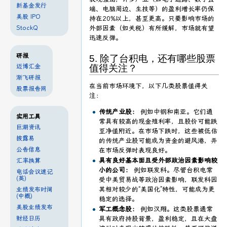
新基金发行
端、电脑周边、生技等）的盈利增长率仍保
美股 IPO
持在20%以上，甚至更高。只要影响市场的
StockQ
外部因素（如关税）有所缓解，市场就有望
迅速反弹。
研报
5. 除了台积电，还有哪些股票
迈博汇金
值得关注？
渐飞研报
在当前市场环境下，以下几类股票值得关
股票报告网
注：
传统产业股：
例如中钢和南亚。它们通
实用工具
常具有较高的现金殖利率，且股价可能跌
巨潮资讯
至净值附近。在市场下跌时，这些被低估
披露易
的传统产业股可能成为资金的避风港，并
公告信息
在市场反弹时表现良好。
具有良好基本面且受外部政治因素影响较
汇率换算
小的公司：
例如联发科。尽管台积电常
电话会议速记
(英)
受中美贸易战等政治因素影响，联发科因
其相对较少的“美国化”特性，可能成为更
业绩发布时间
(中概)
稳定的选择。
美股业绩发布
军工概念股：
例如汉翔。这类股票通常
财经日历
具有政府持股背景，盈利稳定，且在大盘