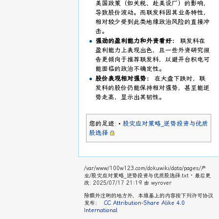
美国政策（如关税、赴美设厂）的影响，
导致股价波动。而联发科因其业务特性，
相对较少受到此类地缘政治风险的直接冲
击。
强劲的盈利能力和外资看好：
联发科在
盈利能力上表现出色，且一些外资研究报
告更倾向于推荐联发科，以避开台积电可
能面临的政治不确定性。
股价表现相对强势：
在大盘下跌时，联
发科的股价仍能保持相对强势，甚至能逆
势走高，显示出其韧性。
您的足迹:
•
股灾应对策略_逆势投资与优质
股选择
/var/www/100w123.com/dokuwiki/data/pages/产
业/股灾应对策略_逆势投资与优质股选择.txt
· 最后更
改: 2025/07/17 21:19 由
wyrover
除额外注明的地方外，本维基上的内容按下列许可协议
发布：
CC Attribution-Share Alike 4.0
International