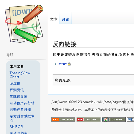
文章
讨论
反向链接
这里是能够反向链接到当前页面的其他页面列
导航
start
常用工具
TradingView
Chart
您的足迹:
龙虎榜
巨潮资讯
雪球选股器
/var/www/100w123.com/dokuwiki/data/pages
可转债产品行情
回购产品行情
除额外注明的地方外，本维基上的内容按下列许可协议
东方财富数据中
心
SHIBOR
国债收益率