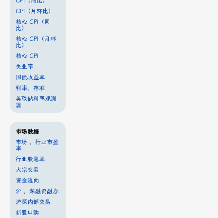
CPI（同比）
CPI（月环比）
核心 CPI（同
比）
核心 CPI（月环
比）
核心 CPI
失业率
国债收益率
利率、存准
美联储利率观测
器
市场数据
市场
、
行业市盈
率
行业股息率
大宗交易
资金流向
沪
、
深融资融券
沪深内部交易
新股申购