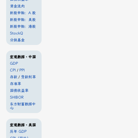
资金流向
新股申购：A 股
新股申购：美股
新股申购：港股
StockQ
分级基金
宏观数据・中国
GDP
CPI
/
PPI
存款
/
贷款利率
存准率
国债收益率
SHIBOR
东方财富数据中
心
宏观数据・美国
历年 GDP