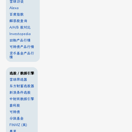
雪球访谈
Alexa
百度指数
解禁股查询
A/H/B 股对比
Investopedia
回购产品行情
可转债产品行情
货币基金产品行
情
选股 / 数据引擎
雪球筛选器
东方财富选股器
新浪条件选股
中财网数据引擎
套利股
可转债
分级基金
FINVIZ (英)
晨星