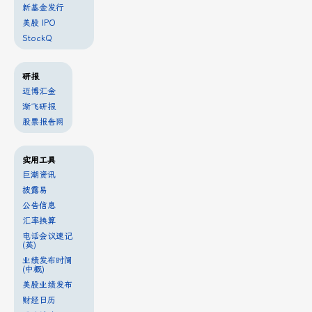
新基金发行
美股 IPO
StockQ
研报
迈博汇金
渐飞研报
股票报告网
实用工具
巨潮资讯
披露易
公告信息
汇率换算
电话会议速记
(英)
业绩发布时间
(中概)
美股业绩发布
财经日历