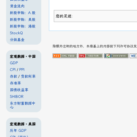
资金流向
新股申购：A 股
您的足迹:
新股申购：美股
新股申购：港股
StockQ
分级基金
除额外注明的地方外，本维基上的内容按下列许可协议
宏观数据・中国
GDP
CPI
/
PPI
存款
/
贷款利率
存准率
国债收益率
SHIBOR
东方财富数据中
心
宏观数据・美国
历年 GDP