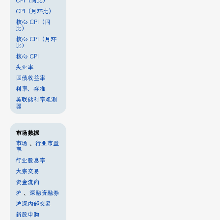
CPI（同比）
CPI（月环比）
核心 CPI（同
比）
核心 CPI（月环
比）
核心 CPI
失业率
国债收益率
利率、存准
美联储利率观测
器
市场数据
市场
、
行业市盈
率
行业股息率
大宗交易
资金流向
沪
、
深融资融券
沪深内部交易
新股申购