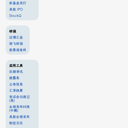
新基金发行
美股 IPO
StockQ
研报
迈博汇金
渐飞研报
股票报告网
实用工具
巨潮资讯
披露易
公告信息
汇率换算
电话会议速记
(英)
业绩发布时间
(中概)
美股业绩发布
财经日历