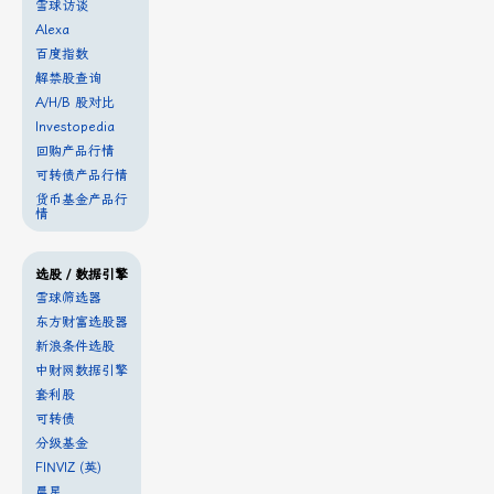
雪球访谈
Alexa
百度指数
解禁股查询
A/H/B 股对比
Investopedia
回购产品行情
可转债产品行情
货币基金产品行
情
选股 / 数据引擎
雪球筛选器
东方财富选股器
新浪条件选股
中财网数据引擎
套利股
可转债
分级基金
FINVIZ (英)
晨星