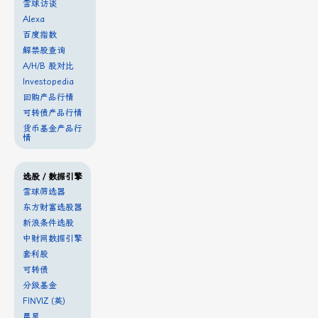
雪球访谈
Alexa
百度指数
解禁股查询
A/H/B 股对比
Investopedia
回购产品行情
可转债产品行情
货币基金产品行
情
选股 / 数据引擎
雪球筛选器
东方财富选股器
新浪条件选股
中财网数据引擎
套利股
可转债
分级基金
FINVIZ (英)
晨星