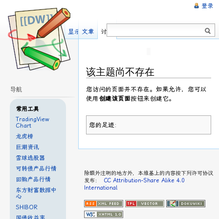
登录
显示源文件
文章
讨论
该主题尚不存在
您访问的页面并不存在。如果允许，您可以
导航
使用
创建该页面
按钮来创建它。
常用工具
TradingView
您的足迹:
Chart
龙虎榜
巨潮资讯
雪球选股器
可转债产品行情
除额外注明的地方外，本维基上的内容按下列许可协议
回购产品行情
发布：
CC Attribution-Share Alike 4.0
International
东方财富数据中
心
SHIBOR
国债收益率