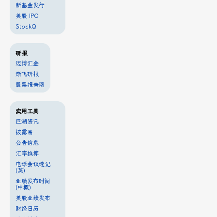
新基金发行
美股 IPO
StockQ
研报
迈博汇金
渐飞研报
股票报告网
实用工具
巨潮资讯
披露易
公告信息
汇率换算
电话会议速记
(英)
业绩发布时间
(中概)
美股业绩发布
财经日历