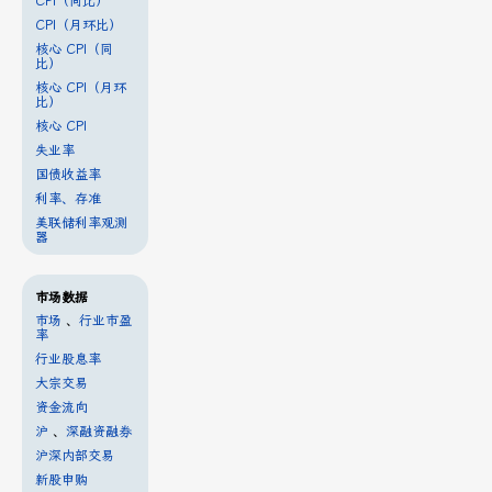
CPI（同比）
CPI（月环比）
核心 CPI（同
比）
核心 CPI（月环
比）
核心 CPI
失业率
国债收益率
利率、存准
美联储利率观测
器
市场数据
市场
、
行业市盈
率
行业股息率
大宗交易
资金流向
沪
、
深融资融券
沪深内部交易
新股申购