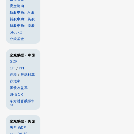
资金流向
新股申购：A 股
新股申购：美股
新股申购：港股
StockQ
分级基金
宏观数据・中国
GDP
CPI
/
PPI
存款
/
贷款利率
存准率
国债收益率
SHIBOR
东方财富数据中
心
宏观数据・美国
历年 GDP