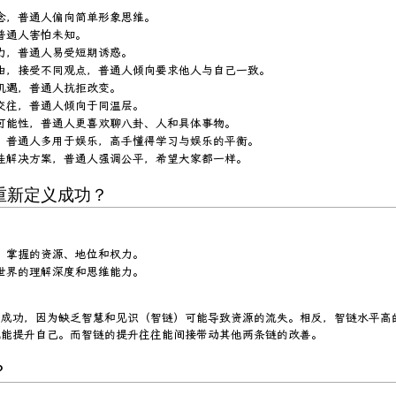
念，普通人偏向简单形象思维。
普通人害怕未知。
力，普通人易受短期诱惑。
由，接受不同观点，普通人倾向要求他人与自己一致。
机遇，普通人抗拒改变。
交往，普通人倾向于同温层。
可能性，普通人更喜欢聊八卦、人和具体事物。
，普通人多用于娱乐，高手懂得学习与娱乐的平衡。
佳解决方案，普通人强调公平，希望大家都一样。
何重新定义成功？
，掌握的资源、地位和权力。
世界的理解深度和思维能力。
。
于成功，因为缺乏智慧和见识（智链）可能导致资源的流失。相反，智链水平高
就能提升自己。而智链的提升往往能间接带动其他两条链的改善。
？