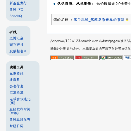
新基金发行
认识自我，承担责任：
无论选择成为“优等
美股 IPO
StockQ
您的足迹:
•
高手思维_驾驭复杂世界的智慧
研报
迈博汇金
/var/www/100w123.com/dokuwiki/data/page
渐飞研报
除额外注明的地方外，本维基上的内容按下列许可协议
股票报告网
实用工具
巨潮资讯
披露易
公告信息
汇率换算
电话会议速记
(英)
业绩发布时间
(中概)
美股业绩发布
财经日历