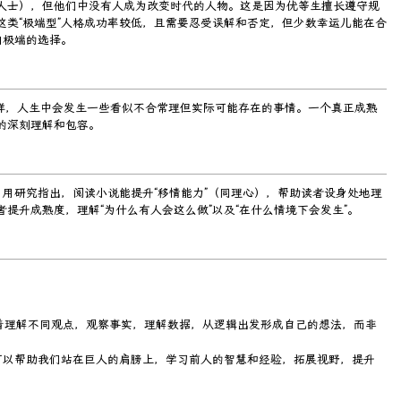
人士），但他们中没有人成为改变时代的人物。这是因为优等生擅长遵守规
类“极端型”人格成功率较低，且需要忍受误解和否定，但少数幸运儿能在合
向极端的选择。
一样，人生中会发生一些看似不合常理但实际可能存在的事情。一个真正成熟
的深刻理解和包容。
引用研究指出，阅读小说能提升“移情能力”（同理心），帮助读者设身处地理
升成熟度，理解“为什么有人会这么做”以及“在什么情境下会发生”。
着理解不同观点，观察事实，理解数据，从逻辑出发形成自己的想法，而非
读可以帮助我们站在巨人的肩膀上，学习前人的智慧和经验，拓展视野，提升