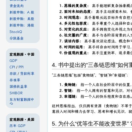
思维的复杂度：
高手能理解复杂抽象概
资金流向
面对未知的态度：
高手主动探索未知，
新股申购：A 股
时间观念：
高手着眼长远目标并有自控
新股申购：美股
多元性包容度：
高手尊重个人选择和自
新股申购：港股
对变化的反应：
高手拥抱变化并视之为
StockQ
社交圈的广度：
高手与各阶层背景的人
分级基金
谈话内容：
高手喜欢谈论想法、概念和
时间的运用：
高手将自由时间用于学习
价值观的重点：
高手注重效率，追求最
宏观数据・中国
GDP
4. 书中提出的“三条链思维”如
CPI
/
PPI
存款
/
贷款利率
“三条链思维”包括“食物链”、“智链”和“幸福链”：
存准率
食物链：
指一个人在社会阶层中的位置
国债收益率
智链：
指一个人拥有的智慧和见识，对
SHIBOR
幸福链：
指一个人的快乐程度和自在感
东方财富数据中
心
这种思维指出，仅仅拥有资源（食物链）不等
意投入时间和精力去学习、思考和增长见识，
宏观数据・美国
5. 为什么“优等生不能改变世界”
历年 GDP