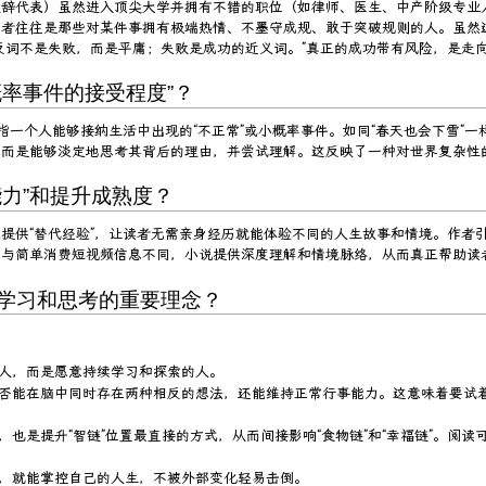
致辞代表）虽然进入顶尖大学并拥有不错的职位（如律师、医生、中产阶级专业
者往往是那些对某件事拥有极端热情、不墨守成规、敢于突破规则的人。虽然这
反词不是失败，而是平庸；失败是成功的近义词。”真正的成功带有风险，是走
概率事件的接受程度”？
是指一个人能够接纳生活中出现的“不正常”或小概率事件。如同“春天也会下雪”
，而是能够淡定地思考其背后的理由，并尝试理解。这反映了一种对世界复杂性
能力”和提升成熟度？
提供“替代经验”，让读者无需亲身经历就能体验不同的人生故事和情境。作者
与简单消费短视频信息不同，小说提供深度理解和情境脉络，从而真正帮助读者提
于学习和思考的重要理念？
人，而是愿意持续学习和探索的人。
否能在脑中同时存在两种相反的想法，还能维持正常行事能力。这意味着要试
也是提升“智链”位置最直接的方式，从而间接影响“食物链”和“幸福链”。阅
，就能掌控自己的人生，不被外部变化轻易击倒。