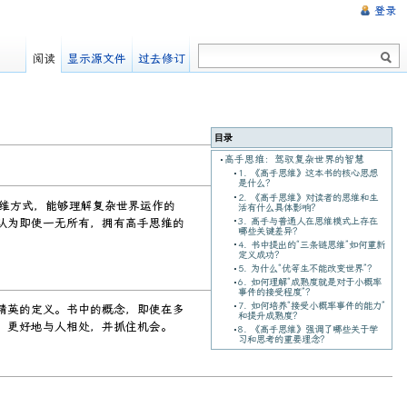
登录
阅读
显示源文件
过去修订
目录
高手思维：驾驭复杂世界的智慧
1. 《高手思维》这本书的核心思想
是什么？
2. 《高手思维》对读者的思维和生
思维方式，能够理解复杂世界运作的
活有什么具体影响？
3. 高手与普通人在思维模式上存在
认为即使一无所有，拥有高手思维的
哪些关键差异？
4. 书中提出的“三条链思维”如何重新
定义成功？
5. 为什么“优等生不能改变世界”？
6. 如何理解“成熟度就是对于小概率
事件的接受程度”？
7. 如何培养“接受小概率事件的能力”
精英的定义。书中的概念，即使在多
和提升成熟度？
，更好地与人相处，并抓住机会。
8. 《高手思维》强调了哪些关于学
习和思考的重要理念？