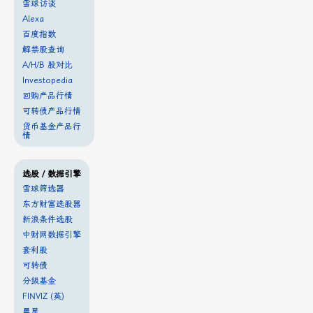
雪球访谈
Alexa
百度指数
解禁股查询
A/H/B 股对比
Investopedia
回购产品行情
可转债产品行情
货币基金产品行
情
选股 / 数据引擎
雪球筛选器
东方财富选股器
新浪条件选股
中财网数据引擎
套利股
可转债
分级基金
FINVIZ (英)
晨星