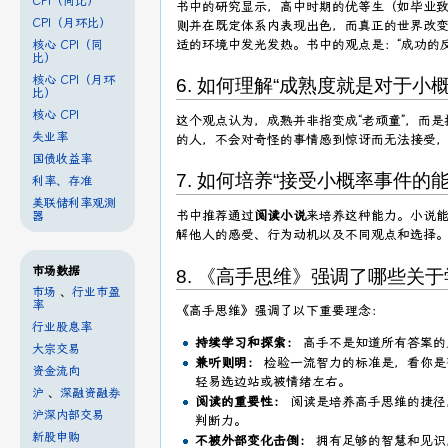
CPI（同比）
书中的研究显示，高中时期的优等生（如毕业
CPI（月环比）
则并在既定体系内表现出色，而真正的世界改变
适的环境中发光发热。书中的观点是：“成功的
核心 CPI（同
比）
核心 CPI（月环
6. 如何理解“成熟度就是对于小
比）
核心 CPI
这个观点认为，成熟并非指变成“老顽童”，而
失业率
的人，不会对奇怪的事情感到惊讶而无法接受
国债收益率
7. 如何培养“接受小概率事件的
利率、存准
美联储利率观测
书中推荐通过
阅读小说
来培养这种能力。小说能
器
解他人的感受、行为动机以及不同观点和选择。
市场数据
8. 《高手思维》强调了哪些关
市场
、
行业市盈
率
《高手思维》强调了以下重要理念：
行业股息率
持续学习和探索：
高手不是知道所有答案的
大宗交易
兼听则明：
检验一流智力的标准是，看你是
资金流向
轻易选边站或被情绪左右。
沪
、
深融资融券
阅读的重要性：
阅读是培养高手思维的捷径，
沪深内部交易
判断力。
新股申购
不被外部变化击倒：
拥有足够的智慧和见识