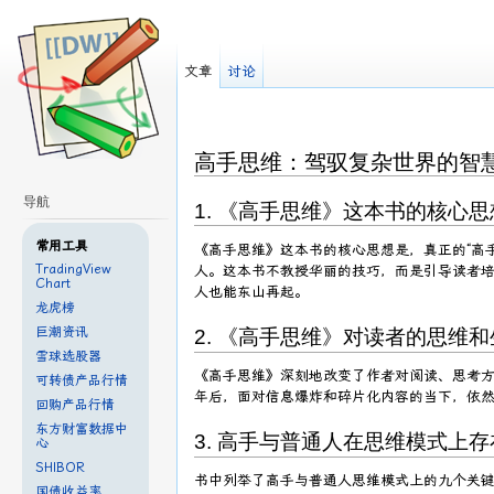
文章
讨论
高手思维：驾驭复杂世界的智
导航
1. 《高手思维》这本书的核心
常用工具
《高手思维》这本书的核心思想是，真正的“高
TradingView
人。这本书不教授华丽的技巧，而是引导读者
Chart
人也能东山再起。
龙虎榜
巨潮资讯
2. 《高手思维》对读者的思维
雪球选股器
《高手思维》深刻地改变了作者对阅读、思考
可转债产品行情
年后，面对信息爆炸和碎片化内容的当下，依
回购产品行情
东方财富数据中
3. 高手与普通人在思维模式上
心
SHIBOR
书中列举了高手与普通人思维模式上的九个关
国债收益率